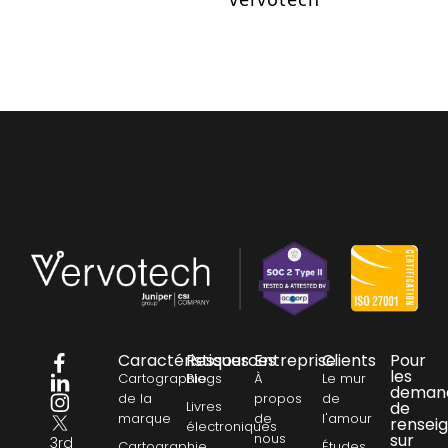
Caractéristiques
Ressources
Entreprise
Clients
Pour
les
Cartographie
Blogs
À
Le mur
deman
de la
propos
de
Livres
de
marque
de
l'amour
rensei
électroniques
nous
sur
3rd
Cartographie
Études