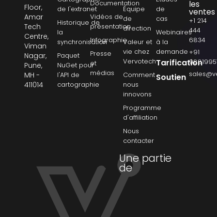
Documentation
les
Floor,
de l'extranet
Équipe
de
ventes
Amar
Vidéos de
de
cas
+1 214
Historique de
Tech
présentation
direction
444
la
Webinaires
Centre,
Infographie
6834
synchronisation
Valeur et
à la
Viman
vie chez
demande
+91
Presse
Nagar,
Paquet
Vervotech
Tarification
9881995
et
Pune,
NuGet pour
médias
sales@v
MH -
l'API de
Comment
Soutien
411014
cartographie
nous
innovons
Programme
d'affiliation
Nous
contacter
Une partie
de