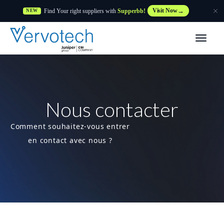
Find Your right suppliers with
Supperbb!
Visit Now
NEW
Produits
Partner Solutions
Nous contacter
Caractéristiques
Comment souhaitez-vous entrer
Clients
en contact avec nous ?
Ressources
Fournisseur