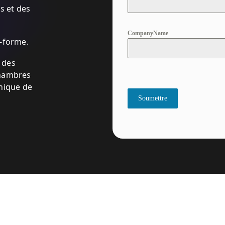
s et des
CompanyName
e-forme.
 des
chambres
unique de
Soumettre