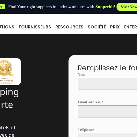
Find Your right suppliers in under 4 minutes with
Supperbb!
Visit No
W
UTIONS
FOURNISSEURS
RESSOURCES
SOCIÉTÉ
PRIX
ENTER
Remplissez le 
Nom
ping
rte
Email Address
*
tels et
Téléphone
vec de