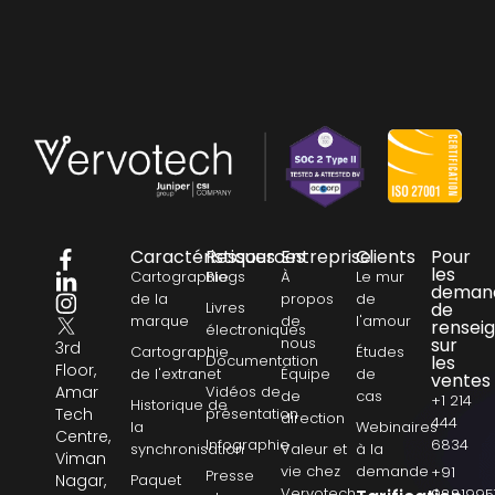
Caractéristiques
Ressources
Entreprise
Clients
Pour
les
Cartographie
Blogs
À
Le mur
deman
de la
propos
de
Livres
de
marque
de
l'amour
rensei
électroniques
nous
sur
3rd
Cartographie
Études
Documentation
les
Floor,
de l'extranet
Équipe
de
ventes
Amar
Vidéos de
de
cas
+1 214
Historique de
Tech
présentation
direction
444
la
Webinaires
Centre,
Infographie
6834
synchronisation
Valeur et
à la
Viman
vie chez
demande
+91
Presse
Nagar,
Paquet
Vervotech
9881995