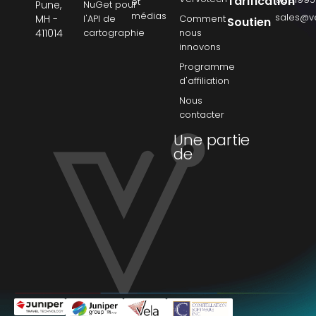
Tarification
et
Pune,
NuGet pour
médias
sales@v
MH -
l'API de
Comment
Soutien
411014
cartographie
nous
innovons
Programme
d'affiliation
Nous
contacter
Une partie
de