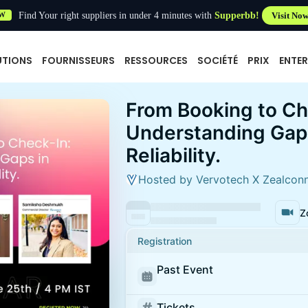
Find Your right suppliers in under 4 minutes with
Supperbb!
Visit No
W
UTIONS
FOURNISSEURS
RESSOURCES
SOCIÉTÉ
PRIX
ENTER