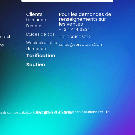
Clients
Pour les demandes de
renseignements sur
Le mur de
les ventes
l'amour
+1 214 444 6834
Études de cas
votech
+91 9881995722
Webinaires à la
sales@vervotech.Com
ns
demande
n
Tarification
Soutien
Copyright © 2026 Vervotech Solutions Pvt. Ltd.
ue de confidentialité
Conditions générales d'utilisation