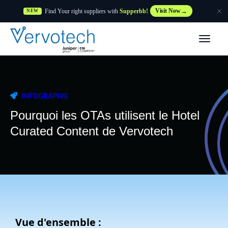
Find Your right suppliers with
Supperbb!
Visit Now
NEW
Produits
Partner Solutions
INFOGRAPHIE
Caractéristiques
Pourquoi les OTAs utilisent le Hotel
Curated Content de Vervotech
Clients
Ressources
Fournisseur
Vue d'ensemble :