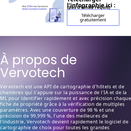
l'infographie ici :
(pas d'email requis)
Télécharger
gratuitement
À propos de
Vervotech
Vervotech est une API de cartographie d'hôtels et de
chambres qui s'appuie sur la puissance de l'IA et de la
ML pour identifier rapidement et avec précision chaque
fiche de propriété grâce à la vérification de multiples
paramètres. Avec une couverture de 98 % et une
précision de 99,999 %, l'une des meilleures de
l'industrie, Vervotech devient rapidement le logiciel de
cartographie de choix pour toutes les grandes