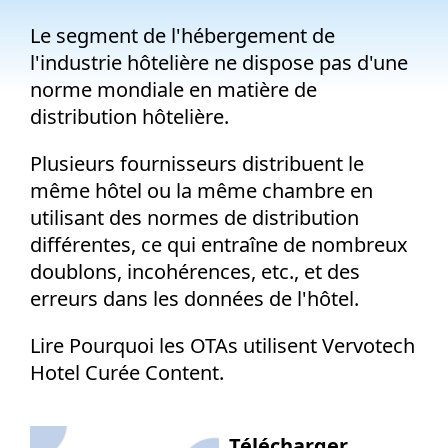
Entreprise
Le segment de l'hébergement de
l'industrie hôtelière ne dispose pas d'une
Tarification
norme mondiale en matière de
distribution hôtelière.
Soutien
Plusieurs fournisseurs distribuent le
même hôtel ou la même chambre en
utilisant des normes de distribution
différentes, ce qui entraîne de nombreux
doublons, incohérences, etc.
,
et des
erreurs dans les données de l'hôtel.
Lire
Pourquoi les OTAs utilisent
Vervotech
H
otel
C
urée
C
ontent
.
Télécharger