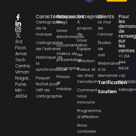
Caractéristiques
Ressources
Entreprise
Clients
Pour
les
Cartographie
Blogs
À
Le mur
deman
de la
propos
de
Livres
de
marque
de
l'amour
rensei
électroniques
nous
sur
3rd
Cartographie
Études
Documentation
les
Floor,
de l'extranet
Équipe
de
ventes
Amar
Vidéos de
de
cas
+1 214
Historique de
Tech
présentation
direction
444
la
Webinaires
Centre,
Infographie
6834
synchronisation
Valeur et
à la
Viman
vie chez
demande
+91
Presse
Nagar,
Paquet
Vervotech
Tarification
9881995
et
Pune,
NuGet pour
médias
sales@v
MH -
l'API de
Comment
Soutien
411014
cartographie
nous
innovons
Programme
d'affiliation
Nous
contacter