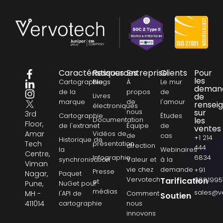
Caractéristiques
Ressources
Entreprise
Clients
Pour
les
Cartographie
Blogs
À
Le mur
deman
de la
propos
de
Livres
de
marque
de
l'amour
rensei
électroniques
nous
sur
3rd
Cartographie
Études
Documentation
les
Floor,
de l'extranet
Équipe
de
ventes
Amar
Vidéos de
de
cas
+1 214
Historique de
Tech
présentation
direction
444
la
Webinaires
Centre,
Infographie
6834
synchronisation
Valeur et
à la
Viman
vie chez
demande
+91
Presse
Nagar,
Paquet
Vervotech
Tarification
9881995
et
Pune,
NuGet pour
médias
sales@v
MH -
l'API de
Comment
Soutien
411014
cartographie
nous
innovons