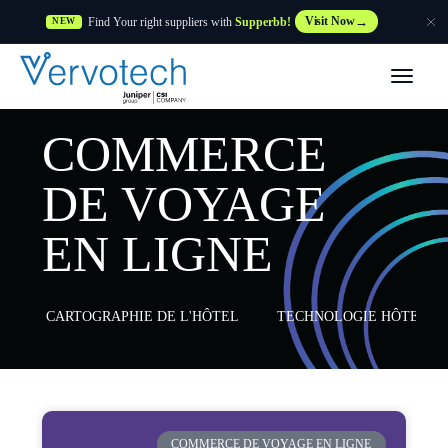
Find Your right suppliers with
Supperbb!
Visit Now
NEW
Produits
COMMERCE
Partner Solutions
DE VOYAGE
Caractéristiques
EN LIGNE
Clients
CARTOGRAPHIE DE L'HÔTEL
TECHNOLOGIE HÔTELIÈ
Ressources
Fournisseur
COMMERCE DE VOYAGE EN LIGNE