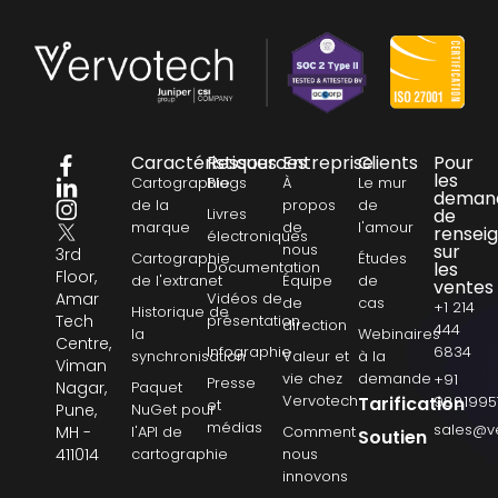
Caractéristiques
Ressources
Entreprise
Clients
Pour
les
Cartographie
Blogs
À
Le mur
deman
de la
propos
de
Livres
de
marque
de
l'amour
rensei
électroniques
nous
sur
3rd
Cartographie
Études
Documentation
les
Floor,
de l'extranet
Équipe
de
ventes
Amar
Vidéos de
de
cas
+1 214
Historique de
Tech
présentation
direction
444
la
Webinaires
Centre,
Infographie
6834
synchronisation
Valeur et
à la
Viman
vie chez
demande
+91
Presse
Nagar,
Paquet
Vervotech
Tarification
9881995
et
Pune,
NuGet pour
médias
sales@v
MH -
l'API de
Comment
Soutien
411014
cartographie
nous
innovons