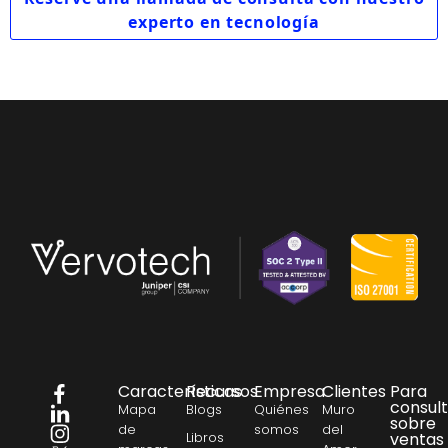
experto en tecnología
Características
Recursos
Empresa
Clientes
Para
consul
Mapa
Blogs
Quiénes
Muro
sobre
de
somos
del
Libros
ventas