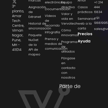
marcas
Amor
electrónicos
Equipo
+1 214
3ª
Asignación
directivo
Casos
444
Documentación
planta,
de
prácticos
6834
Valor y
Amar
Vídeos
Extranet
+91
vida en
Seminarios
Tech
de
9881995
Historial de
Vervotech
web a la
Centre,
recorrido
sincronización
carta
sales@v
Viman
Cómo
Infografía
Precios
Nagar,
Paquete
innovamos
Prensa y
Pune,
NuGet
Ayuda
Programa
medios de
MH -
de la
de
comunicación
411014
API de
afiliados
mapeo
Póngase
en
contacto
con
nosotros
Parte de