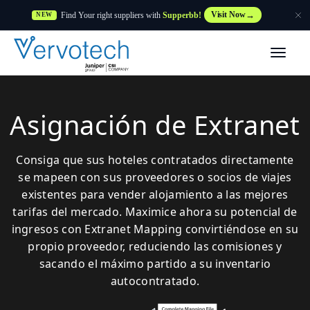
Find Your right suppliers with
Supperbb!
Visit Now
NEW
Productos
Partner Solutions
Asignación de Extranet
Características
Consiga que sus hoteles contratados directamente
se mapeen con sus proveedores o socios de viajes
Clientes
existentes para vender alojamiento a las mejores
tarifas del mercado. Maximice ahora su potencial de
ingresos con Extranet Mapping convirtiéndose en su
Recursos
propio proveedor, reduciendo las comisiones y
sacando el máximo partido a su inventario
Proveedor
autocontratado.