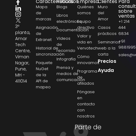
Características
Recursos
Empresa
Clientes
Para
consul
Mapa
Blogs
Quiénes
Muro
sobre
de
somos
del
Libros
ventas
marcas
Amor
electrónicos
Equipo
+1 214
3ª
Asignación
directivo
Casos
444
Documentación
planta,
de
prácticos
6834
Valor y
Amar
Vídeos
Extranet
+91
vida en
Seminarios
Tech
de
9881995
Historial de
Vervotech
web a la
Centre,
recorrido
sincronización
carta
sales@v
Viman
Cómo
Infografía
Precios
Nagar,
Paquete
innovamos
Prensa y
Pune,
NuGet
Ayuda
Programa
medios de
MH -
de la
de
comunicación
411014
API de
afiliados
mapeo
Póngase
en
contacto
con
nosotros
Parte de