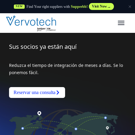
Find Your right suppliers with
Supperbb!
Visit Now
NEW
Productos
Sus socios ya están aquí
Partner Solutions
Características
Reduzca el tiempo de integración de meses a días. Se lo
ponemos fácil.
Clientes
Reservar una consulta
Recursos
Proveedor