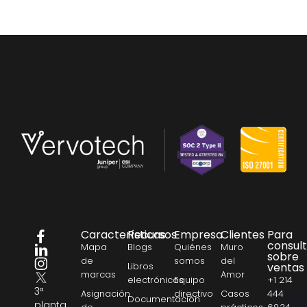
Características
Recursos
Empresa
Clientes
Para
consul
Mapa
Blogs
Quiénes
Muro
sobre
de
somos
del
Libros
ventas
marcas
Amor
electrónicos
Equipo
+1 214
3ª
Asignación
directivo
Casos
444
Documentación
planta,