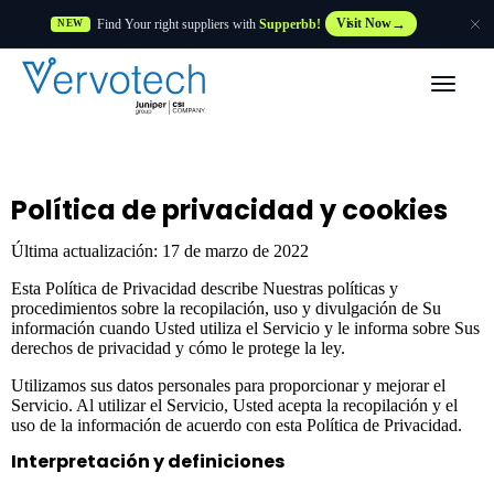
Find Your right suppliers with
Supperbb!
Visit Now
NEW
Productos
Partner Solutions
Política de privacidad y cookies
Características
Última actualización: 17 de marzo de 2022
Esta Política de Privacidad describe Nuestras políticas y
Clientes
procedimientos sobre la recopilación, uso y divulgación de Su
información cuando Usted utiliza el Servicio y le informa sobre Sus
derechos de privacidad y cómo le protege la ley.
Recursos
Utilizamos sus datos personales para proporcionar y mejorar el
Servicio. Al utilizar el Servicio, Usted acepta la recopilación y el
uso de la información de acuerdo con esta Política de Privacidad.
Proveedor
Interpretación y definiciones