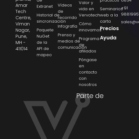
de
prácticos
6834
Valor y
Amar
Vídeos
Extranet
+91
vida en
Seminarios
Tech
de
9881995
Historial de
Vervotech
web a la
Centre,
recorrido
sincronización
carta
sales@v
Viman
Cómo
Infografía
Precios
Nagar,
Paquete
innovamos
Prensa y
Pune,
NuGet
Ayuda
Programa
medios de
MH -
de la
de
comunicación
411014
API de
afiliados
mapeo
Póngase
en
contacto
con
nosotros
Parte de