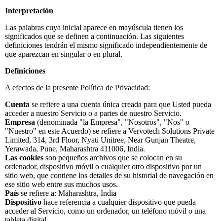
Empresa
Interpretación
Las palabras cuya inicial aparece en mayúscula tienen los
Precios
significados que se definen a continuación. Las siguientes
definiciones tendrán el mismo significado independientemente de
que aparezcan en singular o en plural.
Ayuda
Definiciones
A efectos de la presente Política de Privacidad:
Cuenta
se refiere a una cuenta única creada para que Usted pueda
acceder a nuestro Servicio o a partes de nuestro Servicio.
Empresa
(denominada "la Empresa", "Nosotros", "Nos" o
"Nuestro" en este Acuerdo) se refiere a Vervotech Solutions Private
Limited, 314, 3rd Floor, Nyati Unitree, Near Gunjan Theatre,
Yerawada, Pune, Maharashtra 411006, India.
Las cookies
son pequeños archivos que se colocan en su
ordenador, dispositivo móvil o cualquier otro dispositivo por un
sitio web, que contiene los detalles de su historial de navegación en
ese sitio web entre sus muchos usos.
País
se refiere a: Maharashtra, India
Dispositivo
hace referencia a cualquier dispositivo que pueda
acceder al Servicio, como un ordenador, un teléfono móvil o una
tableta digital.