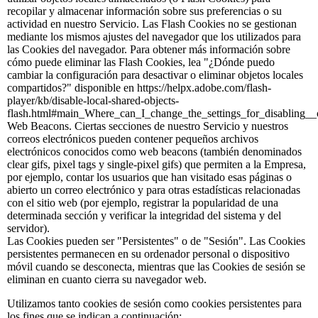
recopilar y almacenar información sobre sus preferencias o su
actividad en nuestro Servicio. Las Flash Cookies no se gestionan
mediante los mismos ajustes del navegador que los utilizados para
las Cookies del navegador. Para obtener más información sobre
cómo puede eliminar las Flash Cookies, lea "¿Dónde puedo
cambiar la configuración para desactivar o eliminar objetos locales
compartidos?" disponible en https://helpx.adobe.com/flash-
player/kb/disable-local-shared-objects-
flash.html#main_Where_can_I_change_the_settings_for_disabling__o
Web Beacons. Ciertas secciones de nuestro Servicio y nuestros
correos electrónicos pueden contener pequeños archivos
electrónicos conocidos como web beacons (también denominados
clear gifs, pixel tags y single-pixel gifs) que permiten a la Empresa,
por ejemplo, contar los usuarios que han visitado esas páginas o
abierto un correo electrónico y para otras estadísticas relacionadas
con el sitio web (por ejemplo, registrar la popularidad de una
determinada sección y verificar la integridad del sistema y del
servidor).
Las Cookies pueden ser "Persistentes" o de "Sesión". Las Cookies
persistentes permanecen en su ordenador personal o dispositivo
móvil cuando se desconecta, mientras que las Cookies de sesión se
eliminan en cuanto cierra su navegador web.
Utilizamos tanto cookies de sesión como cookies persistentes para
los fines que se indican a continuación: