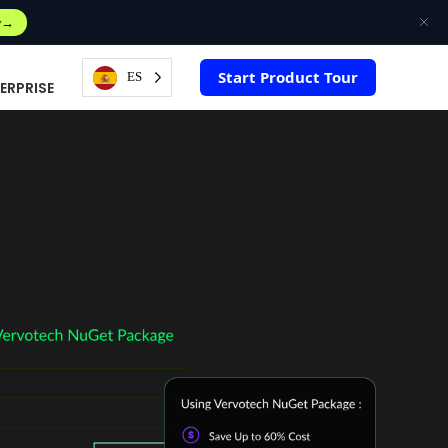
w
Start Product Tour
ES
ERPRISE