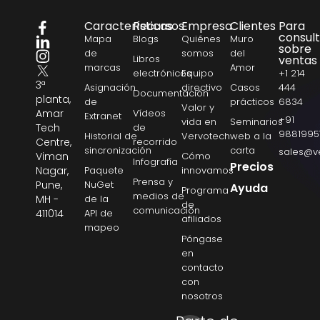
Características
Recursos
Empresa
Clientes
Para
consul
Mapa
Blogs
Quiénes
Muro
sobre
de
somos
del
Libros
ventas
marcas
Amor
electrónicos
Equipo
+1 214
3ª
Asignación
directivo
Casos
444
Documentación
planta,
de
prácticos
6834
Valor y
Amar
Vídeos
Extranet
+91
vida en
Seminarios
Tech
de
9881995
Historial de
Vervotech
web a la
Centre,
recorrido
sincronización
carta
sales@v
Viman
Cómo
Infografía
Precios
Nagar,
Paquete
innovamos
Prensa y
Pune,
NuGet
Ayuda
Programa
medios de
MH -
de la
de
comunicación
411014
API de
afiliados
mapeo
Póngase
en
contacto
con
nosotros