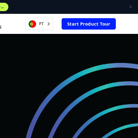
w
Start Product Tour
PT
S