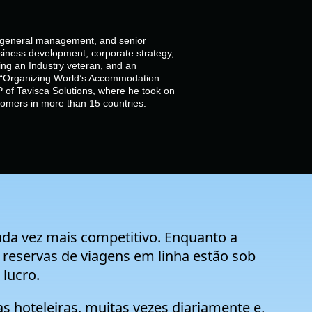
, general management, and senior
siness development, corporate strategy,
g an Industry veteran, and an
of “Organizing World’s Accommodation
 of Tavisca Solutions, where he took on
stomers in more than 15 countries.
cada vez mais competitivo. Enquanto a
reservas de viagens em linha estão sob
lucro.
s hoteleiras, muitas vezes diariamente e,