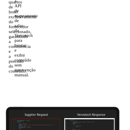
a
quartos
API
de
de
hotel
mapeamento
exclusivamente
de
do
salas
fornecedor
da
selecionado,
Vervotech
garantindo
para
a
buscar
consistência
e
e
exibir
a
conteúdo
precisão
sem
do
intervenção
conteúdo.
manual.