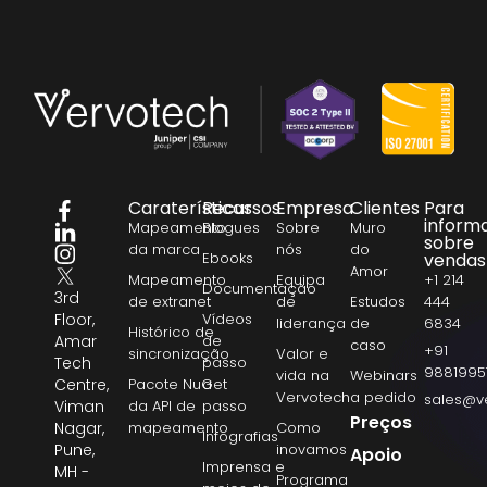
Caraterísticas
Recursos
Empresa
Clientes
Para
inform
Mapeamento
Blogues
Sobre
Muro
sobre
da marca
nós
do
Ebooks
vendas
Amor
Mapeamento
Equipa
+1 214
Documentação
3rd
de extranet
de
Estudos
444
Floor,
Vídeos
liderança
de
6834
Histórico de
Amar
de
caso
+91
sincronização
Valor e
Tech
passo
9881995
vida na
Webinars
Centre,
Pacote NuGet
a
Vervotech
a pedido
sales@v
Viman
da API de
passo
Preços
Nagar,
mapeamento
Como
Infografias
Pune,
inovamos
Apoio
Imprensa e
MH -
Programa