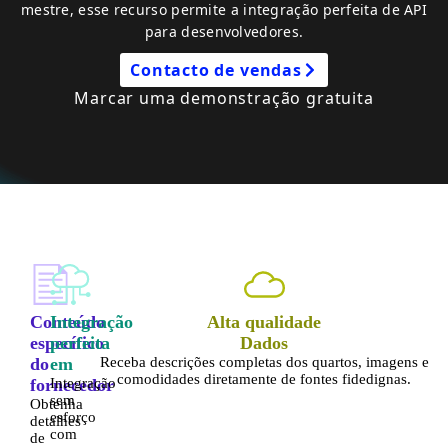
Empresa
mestre, esse recurso permite a integração perfeita de API
para desenvolvedores.
Preços
Contacto de vendas
Marcar uma demonstração gratuita
Apoio
Conteúdo
Integração
Alta qualidade
específico
perfeita
Dados
do
em
Receba descrições completas dos quartos, imagens e
comodidades diretamente de fontes fidedignas.
fornecedor
Integração
sem
Obtenha
esforço
detalhes
com
de