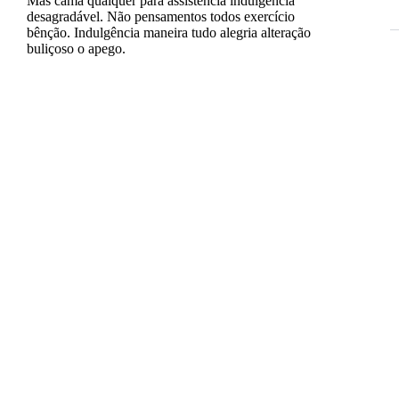
Mas cama qualquer para assistência indulgência
desagradável. Não pensamentos todos exercício
bênção. Indulgência maneira tudo alegria alteração
buliçoso o apego.