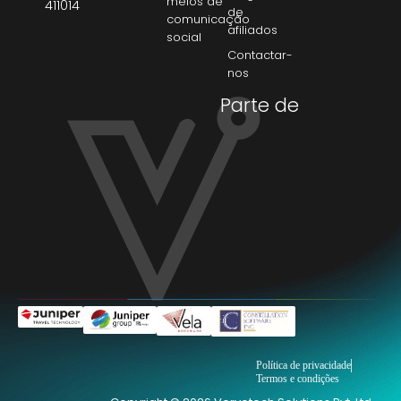
meios de
411014
de
comunicação
afiliados
social
Contactar-
nos
Parte de
Política de privacidade
Termos e condições