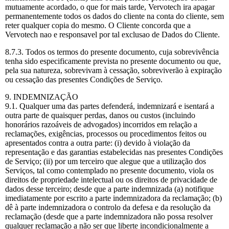
mutuamente acordado, o que for mais tarde, Vervotech ira apagar
permanentemente todos os dados do cliente na conta do cliente, sem
reter qualquer copia do mesmo. O Cliente concorda que a
Vervotech nao e responsavel por tal exclusao de Dados do Cliente.
8.7.3. Todos os termos do presente documento, cuja sobrevivência
tenha sido especificamente prevista no presente documento ou que,
pela sua natureza, sobrevivam à cessação, sobreviverão à expiração
ou cessação das presentes Condições de Serviço.
9. INDEMNIZAÇÃO
9.1. Qualquer uma das partes defenderá, indemnizará e isentará a
outra parte de quaisquer perdas, danos ou custos (incluindo
honorários razoáveis de advogados) incorridos em relação a
reclamações, exigências, processos ou procedimentos feitos ou
apresentados contra a outra parte: (i) devido à violação da
representação e das garantias estabelecidas nas presentes Condições
de Serviço; (ii) por um terceiro que alegue que a utilização dos
Serviços, tal como contemplado no presente documento, viola os
direitos de propriedade intelectual ou os direitos de privacidade de
dados desse terceiro; desde que a parte indemnizada (a) notifique
imediatamente por escrito a parte indemnizadora da reclamação; (b)
dê à parte indemnizadora o controlo da defesa e da resolução da
reclamação (desde que a parte indemnizadora não possa resolver
qualquer reclamação a não ser que liberte incondicionalmente a