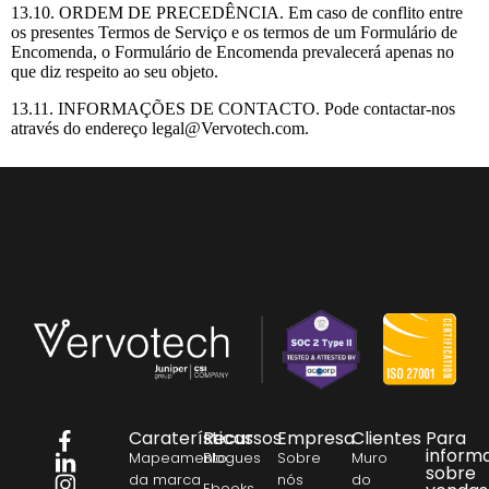
13.10. ORDEM DE PRECEDÊNCIA. Em caso de conflito entre
os presentes Termos de Serviço e os termos de um Formulário de
Encomenda, o Formulário de Encomenda prevalecerá apenas no
que diz respeito ao seu objeto.
13.11. INFORMAÇÕES DE CONTACTO. Pode contactar-nos
através do endereço legal@Vervotech.com.
Caraterísticas
Recursos
Empresa
Clientes
Para
→
inform
Mapeamento
Blogues
Sobre
Muro
sobre
da marca
nós
do
Ebooks