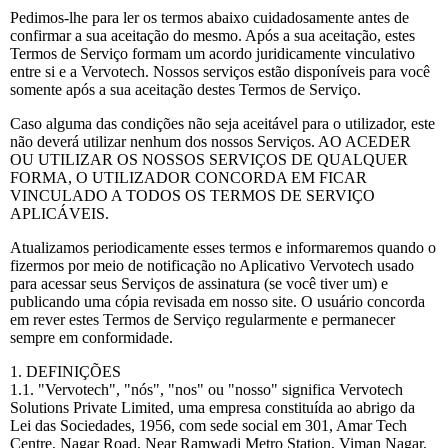
Empresa
Pedimos-lhe para ler os termos abaixo cuidadosamente antes de
confirmar a sua aceitação do mesmo. Após a sua aceitação, estes
Termos de Serviço formam um acordo juridicamente vinculativo
Preços
entre si e a Vervotech. Nossos serviços estão disponíveis para você
somente após a sua aceitação destes Termos de Serviço.
Caso alguma das condições não seja aceitável para o utilizador, este
Apoio
não deverá utilizar nenhum dos nossos Serviços. AO ACEDER
OU UTILIZAR OS NOSSOS SERVIÇOS DE QUALQUER
FORMA, O UTILIZADOR CONCORDA EM FICAR
VINCULADO A TODOS OS TERMOS DE SERVIÇO
APLICÁVEIS.
Atualizamos periodicamente esses termos e informaremos quando o
fizermos por meio de notificação no Aplicativo Vervotech usado
para acessar seus Serviços de assinatura (se você tiver um) e
publicando uma cópia revisada em nosso site. O usuário concorda
em rever estes Termos de Serviço regularmente e permanecer
sempre em conformidade.
1. DEFINIÇÕES
1.1. "Vervotech", "nós", "nos" ou "nosso" significa Vervotech
Solutions Private Limited, uma empresa constituída ao abrigo da
Lei das Sociedades, 1956, com sede social em 301, Amar Tech
Centre, Nagar Road, Near Ramwadi Metro Station, Viman Nagar,