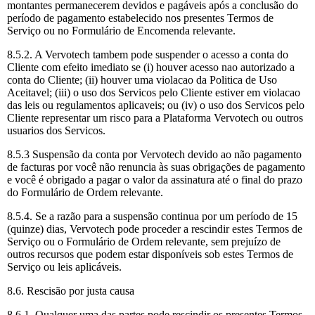
montantes permanecerem devidos e pagáveis após a conclusão do
período de pagamento estabelecido nos presentes Termos de
Serviço ou no Formulário de Encomenda relevante.
8.5.2. A Vervotech tambem pode suspender o acesso a conta do
Cliente com efeito imediato se (i) houver acesso nao autorizado a
conta do Cliente; (ii) houver uma violacao da Politica de Uso
Aceitavel; (iii) o uso dos Servicos pelo Cliente estiver em violacao
das leis ou regulamentos aplicaveis; ou (iv) o uso dos Servicos pelo
Cliente representar um risco para a Plataforma Vervotech ou outros
usuarios dos Servicos.
8.5.3 Suspensão da conta por Vervotech devido ao não pagamento
de facturas por você não renuncia às suas obrigações de pagamento
e você é obrigado a pagar o valor da assinatura até o final do prazo
do Formulário de Ordem relevante.
8.5.4. Se a razão para a suspensão continua por um período de 15
(quinze) dias, Vervotech pode proceder a rescindir estes Termos de
Serviço ou o Formulário de Ordem relevante, sem prejuízo de
outros recursos que podem estar disponíveis sob estes Termos de
Serviço ou leis aplicáveis.
8.6. Rescisão por justa causa
8.6.1. Qualquer uma das partes pode rescindir os presentes Termos