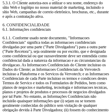
5.3.1. O Cliente autoriza-nos a utilizar o seu nome, endereço do
sítio Web e logótipo no nosso material de marketing, incluindo o
sítio Web, campanhas de correio eletrónico, brochuras, etc., durante
e após a contratação ativa.
6. CONFIDENCIALIDADE
6.1. Informações confidenciais
6.1.1. Conforme usado neste documento, "Informacoes
Confidenciais" significa todas as informacoes confidenciais
divulgadas por uma parte ("Parte Divulgadora") para a outra parte
("Parte Recetora"), seja oralmente ou por escrito, que e designada
como confidencial ou que razoavelmente deve ser entendida como
confidencial dada a natureza da informacao e as circunstancias da
divulgacao. As Informacoes Confidenciais do Cliente incluirao os
Dados do Cliente; as Informacoes Confidenciais da Vervotech
incluirao a Plataforma e os Servicos da Vervotech; e as Informacoes
Confidenciais de cada Parte incluirao os termos e condicoes destes
Termos de Servico e todos os Formularios de Pedidos, bem como
planos de negocios e marketing, tecnologia e informacoes tecnicas,
planos e projetos de produtos e processos de negocios divulgados
por tal Parte. No entanto, as Informações Confidenciais não
incluirão quaisquer informações que (i) sejam ou se tornem
geralmente conhecidas do público sem violação de qualquer
obrigação devida à Parte Divulgadora; (ii) fossem do conhecimento