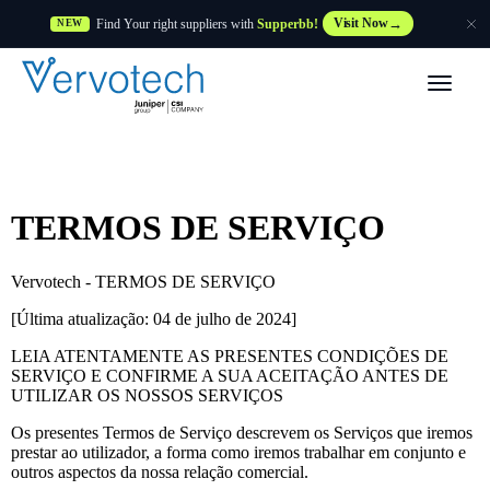
Find Your right suppliers with
Supperbb!
Visit Now
NEW
Produtos
Partner Solutions
TERMOS DE SERVIÇO
Caraterísticas
Vervotech - TERMOS DE SERVIÇO
Clientes
[Última atualização: 04 de julho de 2024]
LEIA ATENTAMENTE AS PRESENTES CONDIÇÕES DE
Recursos
SERVIÇO E CONFIRME A SUA ACEITAÇÃO ANTES DE
UTILIZAR OS NOSSOS SERVIÇOS
Fornecedor
Os presentes Termos de Serviço descrevem os Serviços que iremos
prestar ao utilizador, a forma como iremos trabalhar em conjunto e
outros aspectos da nossa relação comercial.