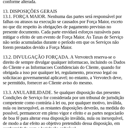
conforme alterada.
13. DISPOSIÇÕES GERAIS
13.1. FORÇA MAIOR. Nenhuma das partes será responsável por
falhas ou atrasos na execução se causados por Força Maior, exceto
no que diz respeito às obrigações de pagamento previstas no
presente documento. Cada parte envidará esforços razoáveis para
mitigar o efeito de um evento de Força Maior. As Taxas de Serviço
não serão acumuladas durante o período em que os Serviços não
forem prestados devido a Força Maior.
13.2. DIVULGAÇÃO FORÇADA. A Vervotech reserva-se o
direito de sempre divulgar qualquer informacao, incluindo os Dados
do Cliente e as Informacoes Confidenciais do Cliente, quando for
obrigada a isso por qualquer lei, regulamento, processo legal ou
solicitacao governamental aplicavel; no entanto, a Vervotech deve,
se permitido, fornecer ao Cliente aviso do mesmo.
13.3. ANULABILIDADE. Se qualquer disposição das presentes
Condições de Serviço for considerada por um tribunal de jurisdição
competente como contrária à lei ou, por qualquer motivo, inválida,
nula ou inexequível, as restantes disposições deverão, na medida do
possível, permanecer em pleno vigor e efeito e as partes negociarão
de boa fé para alterar essa disposição inválida, nula ou inexequível,
de modo a dar efeito ao objetivo pretendido dessa disposição, em