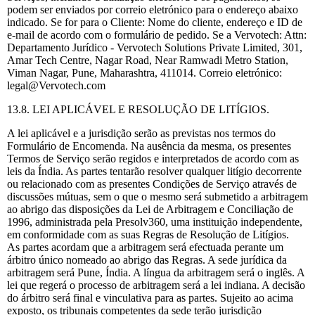
podem ser enviados por correio eletrónico para o endereço abaixo
indicado. Se for para o Cliente: Nome do cliente, endereço e ID de
e-mail de acordo com o formulário de pedido. Se a Vervotech: Attn:
Departamento Jurídico - Vervotech Solutions Private Limited, 301,
Amar Tech Centre, Nagar Road, Near Ramwadi Metro Station,
Viman Nagar, Pune, Maharashtra, 411014. Correio eletrónico:
legal@Vervotech.com
13.8. LEI APLICÁVEL E RESOLUÇÃO DE LITÍGIOS.
A lei aplicável e a jurisdição serão as previstas nos termos do
Formulário de Encomenda. Na ausência da mesma, os presentes
Termos de Serviço serão regidos e interpretados de acordo com as
leis da Índia. As partes tentarão resolver qualquer litígio decorrente
ou relacionado com as presentes Condições de Serviço através de
discussões mútuas, sem o que o mesmo será submetido a arbitragem
ao abrigo das disposições da Lei de Arbitragem e Conciliação de
1996, administrada pela Presolv360, uma instituição independente,
em conformidade com as suas Regras de Resolução de Litígios.
As partes acordam que a arbitragem será efectuada perante um
árbitro único nomeado ao abrigo das Regras. A sede jurídica da
arbitragem será Pune, Índia. A língua da arbitragem será o inglês. A
lei que regerá o processo de arbitragem será a lei indiana. A decisão
do árbitro será final e vinculativa para as partes. Sujeito ao acima
exposto, os tribunais competentes da sede terão jurisdição