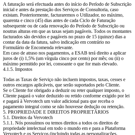
A faturação será efectuada antes do início do Período de Subscrição
inicial e antes da prestação dos Serviços de Consultoria, caso
existam. Posteriormente, facturaremos o Utilizador, no máximo,
quarenta e cinco (45) dias antes de cada Ciclo de Faturação
subsequente ou de cada renovação do Período de Subscrição ou
noutras alturas em que as taxas sejam pagáveis. Todos os montantes
facturados são devidos e pagáveis no prazo de 15 (quinze) dias a
contar da data da fatura, salvo indicação em contrário no
Formulário de Encomenda relevante.
Em caso de atraso nos pagamentos, a ESAB terá direito a aplicar
juros de (i) 1,5% (um vírgula cinco por cento) por mês; ou (ii) o
máximo permitido por lei, consoante o que for mais elevado.
4.1.5. Impostos
Todas as Taxas de Serviço não incluem impostos, taxas, cesses e
outros encargos aplicáveis, que serão suportados pelo Cliente.
Se o Cliente for obrigado a deduzir ou reter qualquer imposto, o
Cliente pagará o valor deduzido ou retido conforme exigido por lei
e pagará à Vervotech um valor adicional para que receba o
pagamento integral como se não houvesse dedução ou retenção.
5. PROPRIEDADE E DIREITOS PROPRIETÁRIOS
5.1. Direitos da Vervotech
5.1.1. Nós possuímos ou temos direitos a todos os direitos de
propriedade intelectual em todo o mundo em e para a Plataforma
Vervotech e os Serviços (incluindo todas as personalizações,