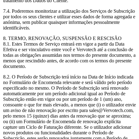
tratamento dos Dados do Cliente.
7.4. Poderemos monitorizar a utilização dos Serviços de Subscrição
por todos os seus clientes e utilizar esses dados de forma agregada e
anónima, sem publicar quaisquer informações pessoalmente
identificáveis.
8. TERMO, RENOVAÇÃO, SUSPENSÃO E RESCISÃO
8.1. Estes Termos de Serviço entrará em vigor a partir da Data
Efetiva e ser vinculativo entre você e Vervotech até a conclusão de
todas as obrigações assumidas nos termos do presente documento, a
menos que rescindido antes, de acordo com os termos do presente
documento.
8.2. O Período de Subscrição terá início na Data de Início indicada
no Formulário de Encomenda relevante e será válido pelo período
especificado no mesmo. O Período de Subscrição será renovado
automaticamente por um período adicional igual ao Período de
Subscrição então em vigor ou por um período de 1 (um) ano,
consoante o que for mais elevado, a menos que (i) o utilizador envie
um aviso de não renovação por escrito para sales@Vervotech.com,
pelo menos 15 (quinze) dias antes da renovação que se aproxima;
ou (ii) um Formulário de Encomenda de renovação explícita
capture um Ciclo de Faturação diferente. Se o utilizador adicionar
novos produtos ou funcionalidades durante o Período de
Subscrição, estes serão renovados juntamente com o Período de