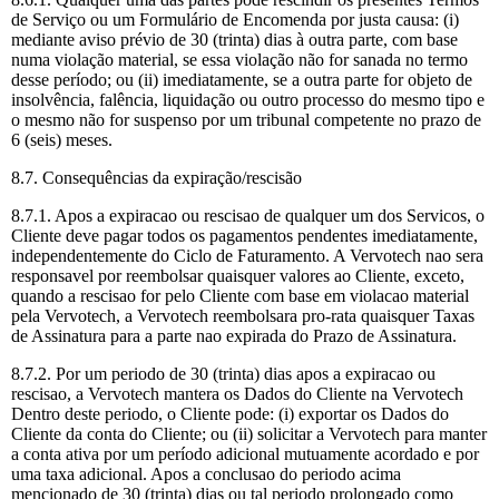
de Serviço ou um Formulário de Encomenda por justa causa: (i)
mediante aviso prévio de 30 (trinta) dias à outra parte, com base
numa violação material, se essa violação não for sanada no termo
desse período; ou (ii) imediatamente, se a outra parte for objeto de
insolvência, falência, liquidação ou outro processo do mesmo tipo e
o mesmo não for suspenso por um tribunal competente no prazo de
6 (seis) meses.
8.7. Consequências da expiração/rescisão
8.7.1. Apos a expiracao ou rescisao de qualquer um dos Servicos, o
Cliente deve pagar todos os pagamentos pendentes imediatamente,
independentemente do Ciclo de Faturamento. A Vervotech nao sera
responsavel por reembolsar quaisquer valores ao Cliente, exceto,
quando a rescisao for pelo Cliente com base em violacao material
pela Vervotech, a Vervotech reembolsara pro-rata quaisquer Taxas
de Assinatura para a parte nao expirada do Prazo de Assinatura.
8.7.2. Por um periodo de 30 (trinta) dias apos a expiracao ou
rescisao, a Vervotech mantera os Dados do Cliente na Vervotech
Dentro deste periodo, o Cliente pode: (i) exportar os Dados do
Cliente da conta do Cliente; ou (ii) solicitar a Vervotech para manter
a conta ativa por um período adicional mutuamente acordado e por
uma taxa adicional. Apos a conclusao do periodo acima
mencionado de 30 (trinta) dias ou tal periodo prolongado como