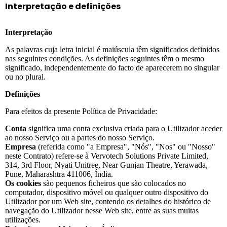
Empresa
Interpretação e definições
Interpretação
Preços
As palavras cuja letra inicial é maiúscula têm significados definidos
nas seguintes condições. As definições seguintes têm o mesmo
Apoio
significado, independentemente do facto de aparecerem no singular
ou no plural.
Definições
Para efeitos da presente Política de Privacidade:
Conta
significa uma conta exclusiva criada para o Utilizador aceder
ao nosso Serviço ou a partes do nosso Serviço.
Empresa
(referida como "a Empresa", "Nós", "Nos" ou "Nosso"
neste Contrato) refere-se à Vervotech Solutions Private Limited,
314, 3rd Floor, Nyati Unitree, Near Gunjan Theatre, Yerawada,
Pune, Maharashtra 411006, Índia.
Os cookies
são pequenos ficheiros que são colocados no
computador, dispositivo móvel ou qualquer outro dispositivo do
Utilizador por um Web site, contendo os detalhes do histórico de
navegação do Utilizador nesse Web site, entre as suas muitas
utilizações.