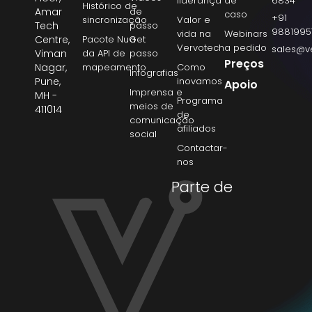
liderança
de
6834
Histórico de
Amar
de
caso
+91
sincronização
Valor e
Tech
passo
9881995
vida na
Webinars
Centre,
Pacote NuGet
a
Vervotech
a pedido
sales@v
Viman
da API de
passo
Preços
Nagar,
mapeamento
Como
Infografias
Pune,
inovamos
Apoio
Imprensa e
MH -
Programa
meios de
411014
de
comunicação
afiliados
social
Contactar-
nos
Parte de