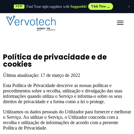
Find Your right suppliers with
Supperbb!
Visit Now
NEW
Produtos
Partner Solutions
Política de privacidade e de
cookies
Caraterísticas
Última atualização: 17 de março de 2022
Clientes
Esta Política de Privacidade descreve as nossas políticas e
procedimentos sobre a recolha, utilização e divulgação das suas
informações quando utiliza o Serviço e informa-o sobre os seus
Recursos
direitos de privacidade e a forma como a lei o protege.
Utilizamos os dados pessoais do Utilizador para fornecer e melhorar
o Serviço. Ao utilizar o Serviço, o Utilizador concorda com a
Fornecedor
recolha e utilização de informações de acordo com a presente
Política de Privacidade.