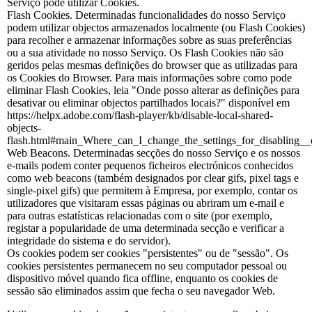
Serviço pode utilizar Cookies.
Flash Cookies. Determinadas funcionalidades do nosso Serviço
podem utilizar objectos armazenados localmente (ou Flash Cookies)
para recolher e armazenar informações sobre as suas preferências
ou a sua atividade no nosso Serviço. Os Flash Cookies não são
geridos pelas mesmas definições do browser que as utilizadas para
os Cookies do Browser. Para mais informações sobre como pode
eliminar Flash Cookies, leia "Onde posso alterar as definições para
desativar ou eliminar objectos partilhados locais?" disponível em
https://helpx.adobe.com/flash-player/kb/disable-local-shared-
objects-
flash.html#main_Where_can_I_change_the_settings_for_disabling__o
Web Beacons. Determinadas secções do nosso Serviço e os nossos
e-mails podem conter pequenos ficheiros electrónicos conhecidos
como web beacons (também designados por clear gifs, pixel tags e
single-pixel gifs) que permitem à Empresa, por exemplo, contar os
utilizadores que visitaram essas páginas ou abriram um e-mail e
para outras estatísticas relacionadas com o site (por exemplo,
registar a popularidade de uma determinada secção e verificar a
integridade do sistema e do servidor).
Os cookies podem ser cookies "persistentes" ou de "sessão". Os
cookies persistentes permanecem no seu computador pessoal ou
dispositivo móvel quando fica offline, enquanto os cookies de
sessão são eliminados assim que fecha o seu navegador Web.