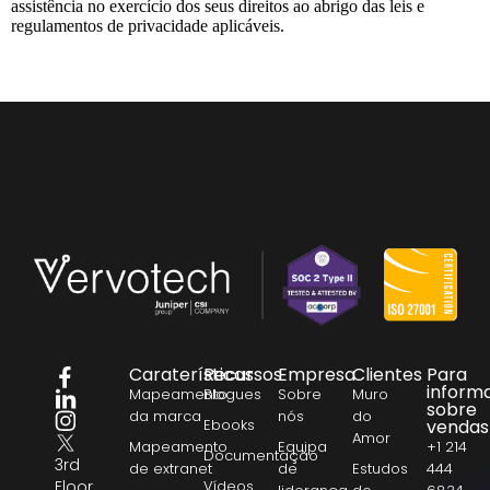
assistência no exercício dos seus direitos ao abrigo das leis e
regulamentos de privacidade aplicáveis.
Caraterísticas
Recursos
Empresa
Clientes
Para
inform
Mapeamento
Blogues
Sobre
Muro
sobre
da marca
nós
do
Ebooks
vendas
Amor
Mapeamento
Equipa
+1 214
Documentação
3rd
de extranet
de
Estudos
444
Floor,
Vídeos