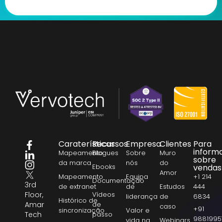
Caraterísticas
Recursos
Empresa
Clientes
Para
inform
Mapeamento
Blogues
Sobre
Muro
sobre
da marca
nós
do
Ebooks
vendas
Amor
Mapeamento
Equipa
+1 214
Documentação
3rd
de extranet
de
Estudos
444
Floor,
Vídeos
liderança
de
6834
Histórico de
Amar
de
caso
+91
sincronização
Valor e
Tech
passo
9881995
vida na
Webinars