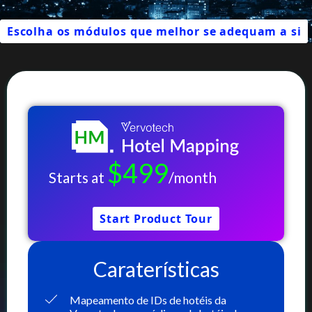
Empresa
Escolha os módulos que melhor se adequam a si
Preços
Apoio
$499
Starts at
/month
Start Product Tour
Caraterísticas
Mapeamento de IDs de hotéis da