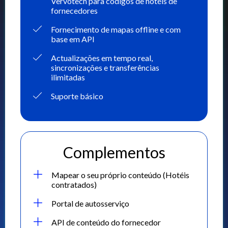
Vervotech para códigos de hotéis de
fornecedores
Fornecimento de mapas offline e com
base em API
Actualizações em tempo real,
sincronizações e transferências
ilimitadas
Suporte básico
Complementos
Mapear o seu próprio conteúdo (Hotéis
contratados)
Portal de autosserviço
API de conteúdo do fornecedor