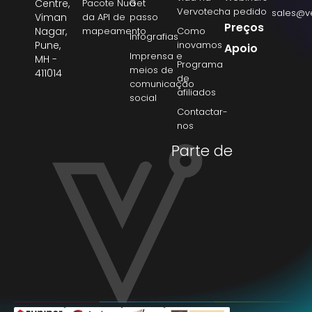
Centre,
Pacote NuGet
a
Vervotech
a pedido
sales@v
Viman
da API de
passo
Preços
Nagar,
mapeamento
Como
Infografias
Pune,
inovamos
Apoio
Imprensa e
MH -
Programa
meios de
411014
de
comunicação
afiliados
social
Contactar-
nos
Parte de