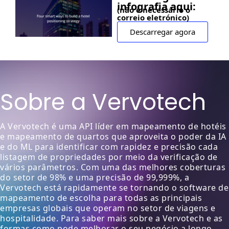
infografia aqui:
(não é necessário o
correio eletrónico)
Descarregar agora
Sobre a Vervotech
A Vervotech é uma API líder em mapeamento de hotéis
e mapeamento de quartos que aproveita o poder da IA
e do ML para identificar com rapidez e precisão cada
listagem de propriedades por meio da verificação de
vários parâmetros. Com uma das melhores coberturas
do setor de 98% e uma precisão de 99,999%, a
Vervotech está rapidamente se tornando o software de
mapeamento de escolha para todas as principais
empresas globais que operam no setor de viagens e
hospitalidade. Para saber mais sobre a Vervotech e as
formas como pode melhorar o seu negócio a longo