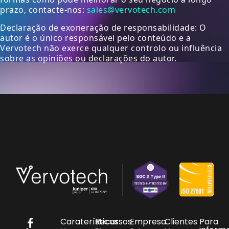
prazo, contacte-nos:
sales@vervotech.com
Declaração de exoneração de responsabilidade: O
autor é o único responsável pelo conteúdo e a
Vervotech não exerce qualquer controlo ou influência
sobre as opiniões ou declarações do autor.
Caraterísticas
Recursos
Empresa
Clientes
Para