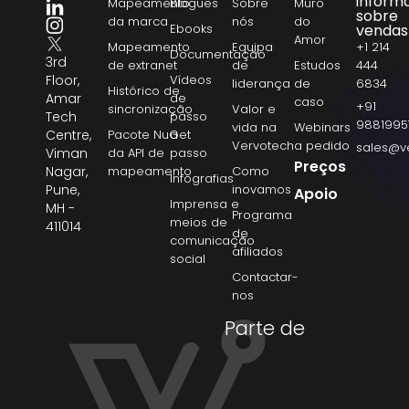
inform
Mapeamento
Blogues
Sobre
Muro
sobre
da marca
nós
do
Ebooks
vendas
Amor
Mapeamento
Equipa
+1 214
Documentação
3rd
de extranet
de
Estudos
444
Floor,
Vídeos
liderança
de
6834
Histórico de
Amar
de
caso
+91
sincronização
Valor e
Tech
passo
9881995
vida na
Webinars
Centre,
Pacote NuGet
a
Vervotech
a pedido
sales@v
Viman
da API de
passo
Preços
Nagar,
mapeamento
Como
Infografias
Pune,
inovamos
Apoio
Imprensa e
MH -
Programa
meios de
411014
de
comunicação
afiliados
social
Contactar-
nos
Parte de