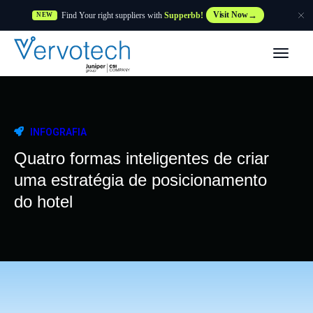
Find Your right suppliers with
Supperbb!
Visit Now
NEW
Produtos
Partner Solutions
INFOGRAFIA
Caraterísticas
Quatro formas inteligentes de criar
uma estratégia de posicionamento
Clientes
do hotel
Recursos
Fornecedor