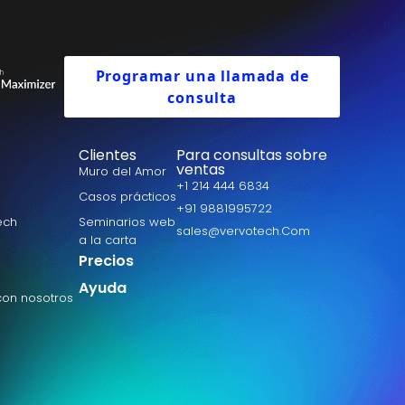
Programar una llamada de
consulta
Clientes
Para consultas sobre
ventas
Muro del Amor
+1 214 444 6834
Casos prácticos
+91 9881995722
ech
Seminarios web
sales@vervotech.Com
a la carta
Precios
Ayuda
con nosotros