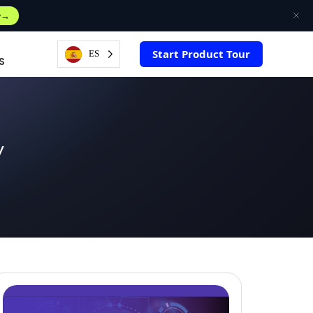
w
Start Product Tour
ES
S
y