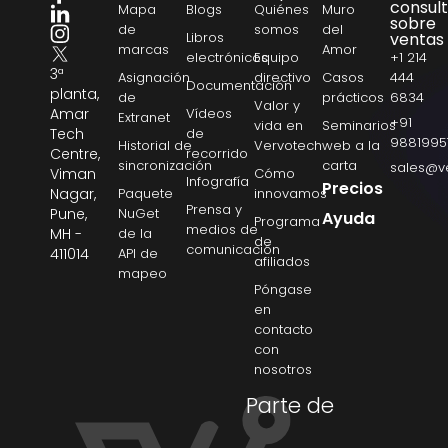
consul
Mapa
Blogs
Quiénes
Muro
sobre
de
somos
del
Libros
ventas
marcas
Amor
electrónicos
Equipo
+1 214
3ª
Asignación
directivo
Casos
444
Documentación
planta,
de
prácticos
6834
Valor y
Amar
Vídeos
Extranet
+91
vida en
Seminarios
Tech
de
9881995
Historial de
Vervotech
web a la
Centre,
recorrido
sincronización
carta
sales@v
Viman
Cómo
Infografía
Precios
Nagar,
Paquete
innovamos
Prensa y
Pune,
NuGet
Ayuda
Programa
medios de
MH -
de la
de
comunicación
411014
API de
afiliados
mapeo
Póngase
en
contacto
con
nosotros
Parte de