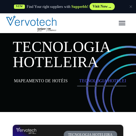
Find Your right suppliers with
Supperbb!
Visit Now
NEW
Produtos
TECNOLOGIA
Partner Solutions
HOTELEIRA
Caraterísticas
MAPEAMENTO DE HOTÉIS
TECNOLOGIA HOTELEIRA
Clientes
Recursos
Fornecedor
TECNOLOGIA HOTELEIRA