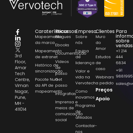
Caraterísticas
Recursos
Empresa
Clientes
Para
inform
Mapeamento
Blogues
Sobre
Muro
sobre
da marca
nós
do
Ebooks
vendas
Amor
Mapeamento
Equipa
+1 214
Documentação
3rd
de extranet
de
Estudos
444
Floor,
Vídeos
liderança
de
6834
Histórico de
Amar
de
caso
+91
sincronização
Valor e
Tech
passo
9881995
vida na
Webinars
Centre,
Pacote NuGet
a
Vervotech
a pedido
sales@v
Viman
da API de
passo
Preços
Nagar,
mapeamento
Como
Infografias
Pune,
inovamos
Apoio
Imprensa e
MH -
Programa
meios de
411014
de
comunicação
afiliados
social
Contactar-
nos