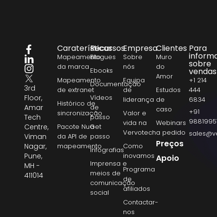
Caraterísticas
Recursos
Empresa
Clientes
Para
inform
Mapeamento
Blogues
Sobre
Muro
sobre
da marca
nós
do
Ebooks
vendas
Amor
Mapeamento
Equipa
+1 214
Documentação
3rd
de extranet
de
Estudos
444
Floor,
Vídeos
liderança
de
6834
Histórico de
Amar
de
caso
+91
sincronização
Valor e
Tech
passo
9881995
vida na
Webinars
Centre,
Pacote NuGet
a
Vervotech
a pedido
sales@v
Viman
da API de
passo
Preços
Nagar,
mapeamento
Como
Infografias
Pune,
inovamos
Apoio
Imprensa e
MH -
Programa
meios de
411014
de
comunicação
afiliados
social
Contactar-
nos