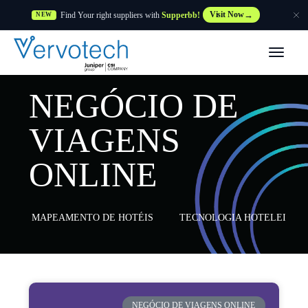
Find Your right suppliers with
Supperbb!
Visit Now
NEW
Produtos
NEGÓCIO DE
Partner Solutions
VIAGENS
Caraterísticas
ONLINE
Clientes
MAPEAMENTO DE HOTÉIS
TECNOLOGIA HOTELEIRA
Recursos
Fornecedor
NEGÓCIO DE VIAGENS ONLINE