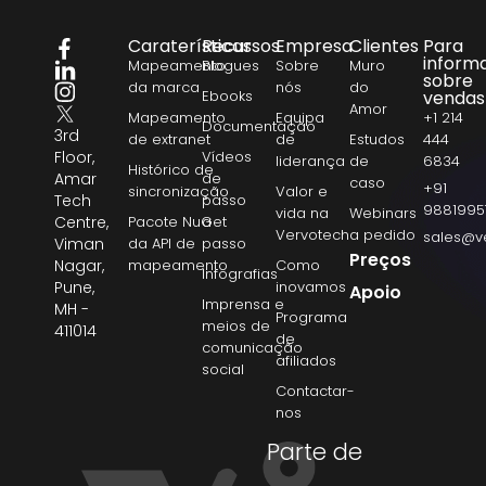
Caraterísticas
Recursos
Empresa
Clientes
Para
inform
Mapeamento
Blogues
Sobre
Muro
sobre
da marca
nós
do
Ebooks
vendas
Amor
Mapeamento
Equipa
+1 214
Documentação
3rd
de extranet
de
Estudos
444
Floor,
Vídeos
liderança
de
6834
Histórico de
Amar
de
caso
+91
sincronização
Valor e
Tech
passo
9881995
vida na
Webinars
Centre,
Pacote NuGet
a
Vervotech
a pedido
sales@v
Viman
da API de
passo
Preços
Nagar,
mapeamento
Como
Infografias
Pune,
inovamos
Apoio
Imprensa e
MH -
Programa
meios de
411014
de
comunicação
afiliados
social
Contactar-
nos
Parte de