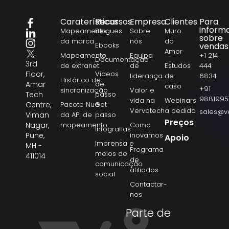
Caraterísticas
Recursos
Empresa
Clientes
Para
inform
Mapeamento
Blogues
Sobre
Muro
sobre
da marca
nós
do
Ebooks
vendas
Amor
Mapeamento
Equipa
+1 214
Documentação
3rd
de extranet
de
Estudos
444
Floor,
Vídeos
liderança
de
6834
Histórico de
Amar
de
caso
+91
sincronização
Valor e
Tech
passo
9881995
vida na
Webinars
Centre,
Pacote NuGet
a
Vervotech
a pedido
sales@v
Viman
da API de
passo
Preços
Nagar,
mapeamento
Como
Infografias
Pune,
inovamos
Apoio
Imprensa e
MH -
Programa
meios de
411014
de
comunicação
afiliados
social
Contactar-
nos
Parte de